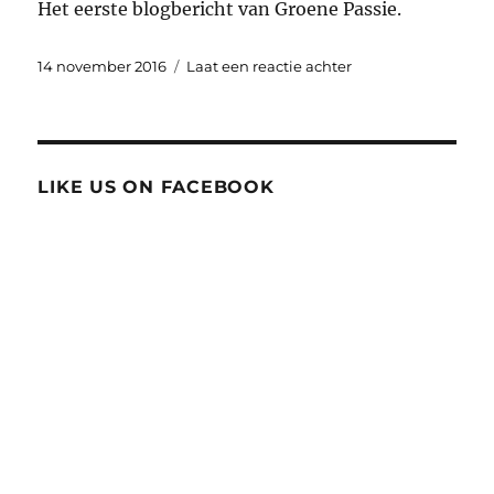
Het eerste blogbericht van Groene Passie.
Geplaatst
op
14 november 2016
Laat een reactie achter
op
GROENE
PASSIE
LIKE US ON FACEBOOK