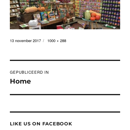
Geplaatst
Volledige
13 november 2017
1000 × 288
op
grootte
Bericht
GEPUBLICEERD IN
navigatie
Home
LIKE US ON FACEBOOK