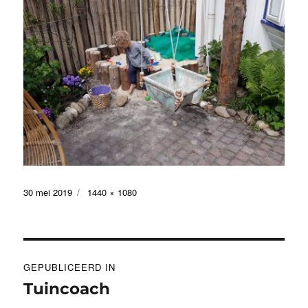
Geplaatst
Volledige
30 mei 2019
1440 × 1080
op
grootte
Bericht
GEPUBLICEERD IN
navigatie
Tuincoach