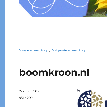
Vorige afbeelding
Volgende afbeelding
boomkroon.nl
Geplaatst
22 maart 2018
op
Volledige
951 × 209
grootte