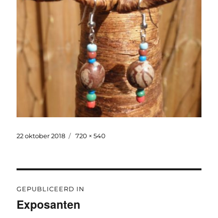
Geplaatst
Volledige
22 oktober 2018
720 × 540
op
grootte
Bericht
GEPUBLICEERD IN
navigatie
Exposanten