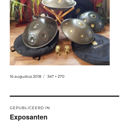
Geplaatst
Volledige
16 augustus 2018
347 × 270
op
grootte
Bericht
GEPUBLICEERD IN
navigatie
Exposanten