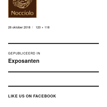
Geplaatst
Volledige
26 oktober 2018
120 × 118
op
grootte
Bericht
GEPUBLICEERD IN
navigatie
Exposanten
LIKE US ON FACEBOOK