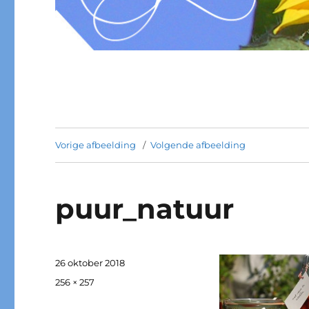
Vorige afbeelding
Volgende afbeelding
puur_natuur
Geplaatst
26 oktober 2018
op
Volledige
256 × 257
grootte