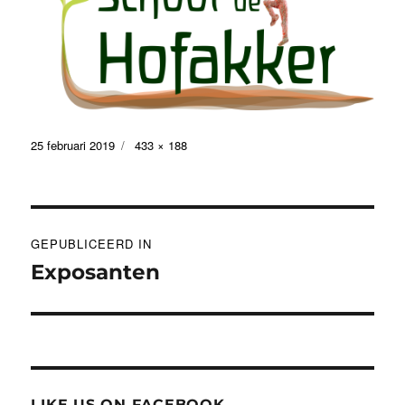
Geplaatst
Volledige
25 februari 2019
433 × 188
op
grootte
Bericht
GEPUBLICEERD IN
navigatie
Exposanten
LIKE US ON FACEBOOK