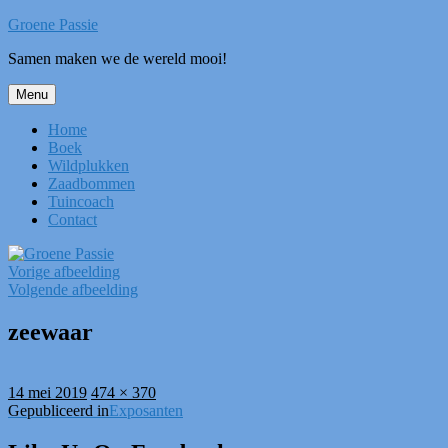
Ga
Groene Passie
naar
Samen maken we de wereld mooi!
de
inhoud
Menu
Home
Boek
Wildplukken
Zaadbommen
Tuincoach
Contact
Vorige afbeelding
Volgende afbeelding
zeewaar
Geplaatst
Volledige
14 mei 2019
474 × 370
op
Bericht
grootte
Gepubliceerd in
Exposanten
navigatie