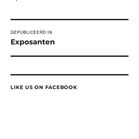
op
grootte
Bericht
GEPUBLICEERD IN
navigatie
Exposanten
LIKE US ON FACEBOOK