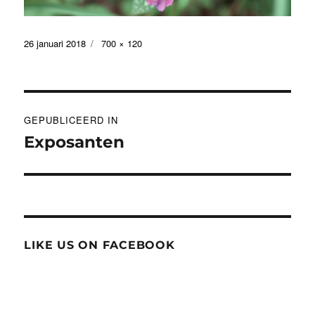
Geplaatst
Volledige
26 januari 2018
700 × 120
op
grootte
Bericht
GEPUBLICEERD IN
navigatie
Exposanten
LIKE US ON FACEBOOK